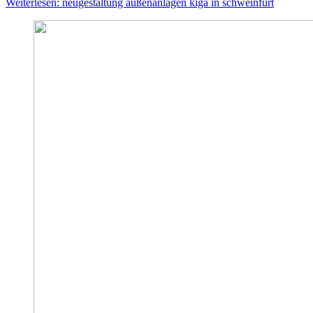
Weiterlesen: neugestaltung außenanlagen kiga in schweinfurt